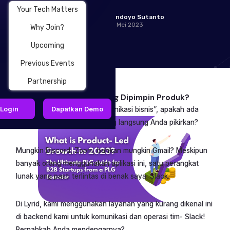
Your Tech Matters
Handoyo Sutanto
25 Mei 2023
Why Join?
Upcoming
Previous Events
Partnership
Apa itu Pertumbuhan yang Dipimpin Produk?
Login
Dapatkan Demo
Saat saya mengatakan “komunikasi bisnis”, apakah ada
perusahaan atau aplikasi yang langsung Anda pikirkan?
Mungkin Discord, Zoom, bahkan mungkin Gmail? Meskipun
banyak orang menggunakan aplikasi ini, satu perangkat
lunak yang pasti terlintas di benak saya: Slack.
Di Lyrid, kami menggunakan layanan yang kurang dikenal ini
di backend kami untuk komunikasi dan operasi tim- Slack!
Pernahkah Anda mendengarnya?