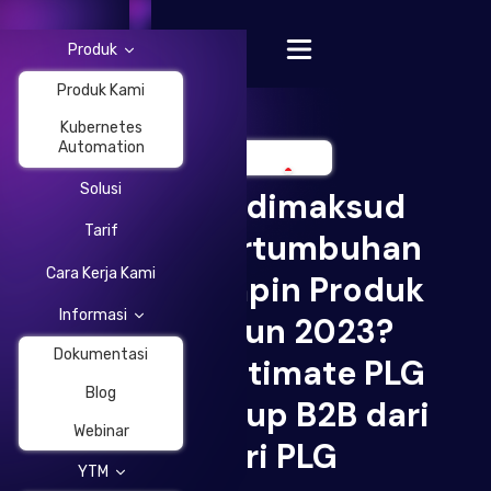
Produk
Produk Kami
Kubernetes
Automation
Solusi
Apa yang dimaksud
Change Language
Tarif
dengan Pertumbuhan
Cara Kerja Kami
yang Dipimpin Produk
Informasi
pada tahun 2023?
Dokumentasi
Panduan Ultimate PLG
Blog
untuk Startup B2B dari
Webinar
Pendiri PLG
YTM