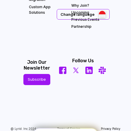
Why Join?
Custom App
Solutions
Upcoming
Change language
Previous Events
Partnership
Follow Us
Join Our
Newsletter
Subscribe
@ Lyrid. Inc 2024
Terms of Service
Privacy Policy