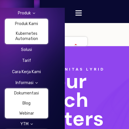
Produk
Produk Kami
Kubernetes
Automation
Solusi
Change Language
Tarif
ACARA KOMUNITAS LYRID
Your
Cara Kerja Kami
Informasi
Tech
Dokumentasi
Blog
Matters
Webinar
YTM