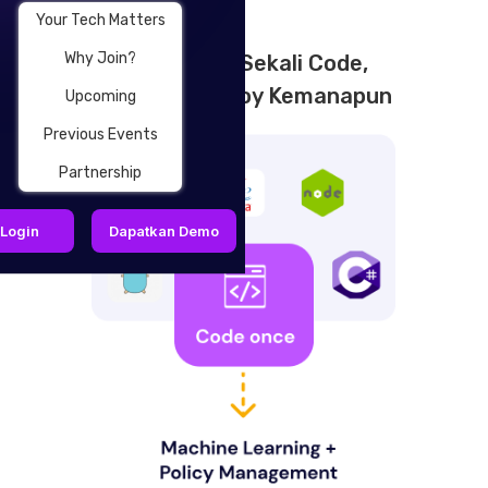
Your Tech Matters
Why Join?
Hanya Dengan Sekali Code,
Anda Bisa Deploy Kemanapun
Upcoming
Previous Events
Partnership
Login
Dapatkan Demo