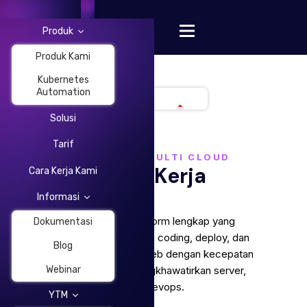
Produk
Produk Kami
Kubernetes
Automation
Solusi
Change Language
Tarif
PLATFORM MULTI CLOUD
Cara Kerja
Cara Kerja Kami
Informasi
Lyrid adalah platform lengkap yang
Dokumentasi
memungkinkan Anda coding, deploy, dan
Blog
mengelola aplikasi web dengan kecepatan
tinggi —tanpa mengkhawatirkan server,
Webinar
atau devops.
YTM