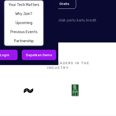
Deploy Gratis
Your Tech Matters
Why Join?
Daftar dengan gratis. Tidak perlu kartu kredit.
Upcoming
Previous Events
Partnership
Login
Dapatkan Demo
TRUSTED BY LEADERS IN THE
INDUSTRY