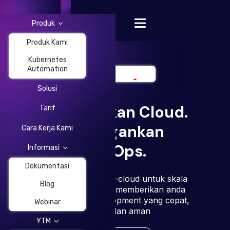
Produk
Produk Kami
Kubernetes
Automation
Solusi
Change Language
Menyatukan Cloud.
Tarif
Meringankan
Cara Kerja Kami
DevOps.
Informasi
Dokumentasi
Infrastruktur multi-cloud untuk skala
Blog
besar yang dapat memberikan anda
pengalaman development yang cepat,
Webinar
mudah, dan aman
YTM