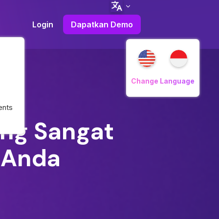
Login
Dapatkan Demo
Change Language
ents
ang Sangat
 Anda