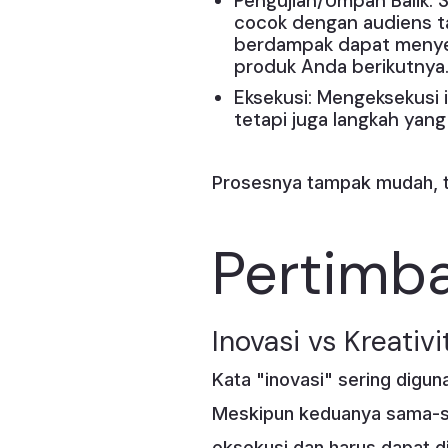
Pengujian/Umpan Balik: 
cocok dengan audiens t
berdampak dapat menyem
produk Anda berikutnya
Eksekusi: Mengeksekusi 
tetapi juga langkah ya
Prosesnya tampak mudah, t
Pertimba
Inovasi vs Kreativi
Kata "inovasi" sering digun
Meskipun keduanya sama-sa
eksekusi dan harus dapat di