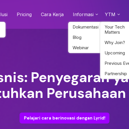
lusi
Pricing
Cara Kerja
Informasi
YTM
Dokumentasi
Your Tech
Matters
Blog
Why Join?
Webinar
Upcoming
Previous Ev
isnis: Penyegaran y
Partnership
tuhkan Perusahaan
Pelajari cara berinovasi dengan Lyrid!