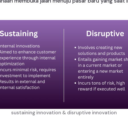
haan membuka jalan menuju pasar baru yang saat i
sustaining innovation & disruptive innovation