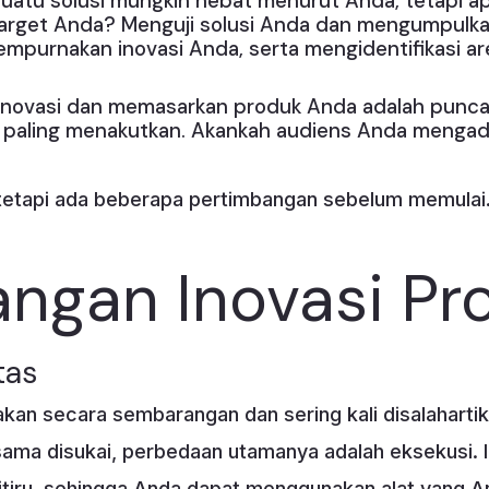
Suatu solusi mungkin hebat menurut Anda, tetapi ap
arget Anda? Menguji solusi Anda dan mengumpulka
purnakan inovasi Anda, serta mengidentifikasi a
.
inovasi dan memasarkan produk Anda adalah puncak 
ng paling menakutkan. Akankah audiens Anda menga
etapi ada beberapa pertimbangan sebelum memulai
ngan Inovasi Pr
tas
akan secara sembarangan dan sering kali disalahartik
ma disukai, perbedaan utamanya adalah eksekusi. 
tiru, sehingga Anda dapat menggunakan alat yang And