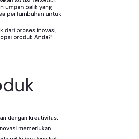
akah solusi tersebut
n umpan balik yang
rea pertumbuhan untuk
dari proses inovasi,
dopsi produk Anda?
.
oduk
an dengan kreativitas.
Inovasi memerlukan
a miliki berulang kali